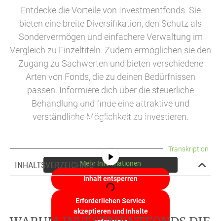
Entdecke die Vorteile von Investmentfonds. Sie
bieten eine breite Diversifikation, den Schutz als
Sondervermögen und einfachere Verwaltung im
Vergleich zu Einzeltiteln. Zudem ermöglichen sie den
Zugang zu Sachwerten und bieten verschiedene
Arten von Fonds, die zu deinen Bedürfnissen
passen. Informiere dich über die steuerliche
Sie sehen gerade einen
Behandlung und finde eine attraktive und
Platzhalterinhalt von
YouTube
. Um
verständliche Möglichkeit zu investieren.
auf den eigentlichen Inhalt
zuzugreifen, klicken Sie auf die
Schaltfläche unten. Bitte beachten Sie,
dass dabei Daten an Drittanbieter
Transkription
weitergegeben werden.
Mehr Informationen
INHALTSVERZEICHNIS
Inhalt entsperren
Erforderlichen Service
akzeptieren und Inhalte