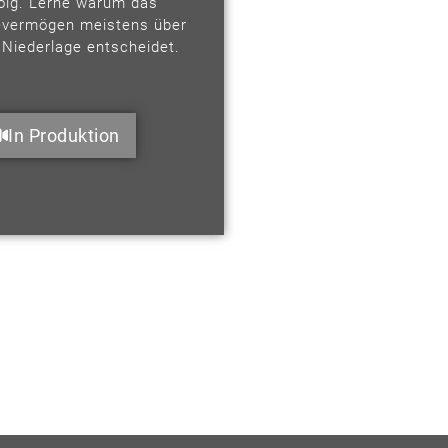
folg. Lerne warum das
evermögen meistens über
 Niederlage entscheidet.
In Produktion