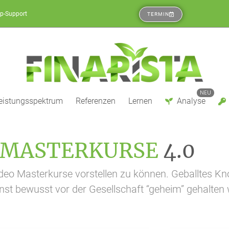
p-Support
TERMIN
NEU
eistungsspektrum
Referenzen
Lernen
Analyse
MASTERKURSE
4.0
ie Video Masterkurse vorstellen zu können. Geballtes
onst bewusst vor der Gesellschaft “geheim” gehalten