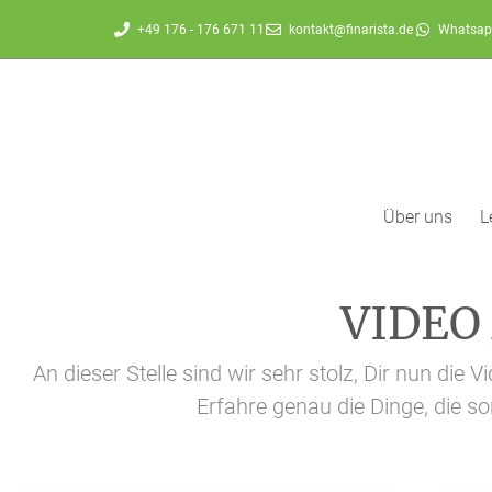
+49 176 - 176 671 11
kontakt@finarista.de
Whatsap
Über uns
L
VIDEO
An dieser Stelle sind wir sehr stolz, Dir nun d
Erfahre genau die Dinge, die s