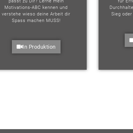
passt zu Dir? Lerne mein
für Er
Motivations-ABC kennen und
Durchhalt
verstehe wieso deine Arbeit dir
Sieg oder
Spass machen MUSS!
In Produktion