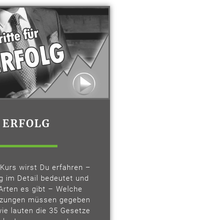
ERFOLG
Kurs wirst Du erfahren –
g im Detail bedeutet und
Arten es gibt – Welche
tzungen müssen gegeben
wie lauten die 35 Gesetze