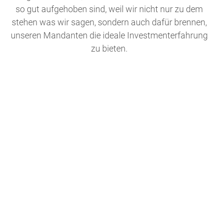
so gut aufgehoben sind, weil wir nicht nur zu dem
stehen was wir sagen, sondern auch dafür brennen,
unseren Mandanten die ideale Investmenterfahrung
zu bieten.
DEIN WEG BEGINNT HIER
Schön, dass Du dich für eine
Karriere bei uns interessierst.
Bereits seit 2010 bieten wir immer wieder
ambitionierten Menschen Karrieremöglichkeiten
an, die nicht nur fair sind sondern in unserer
Branche seines gleichen suchen.
Um auch zukünftig noch mehr Menschen bei