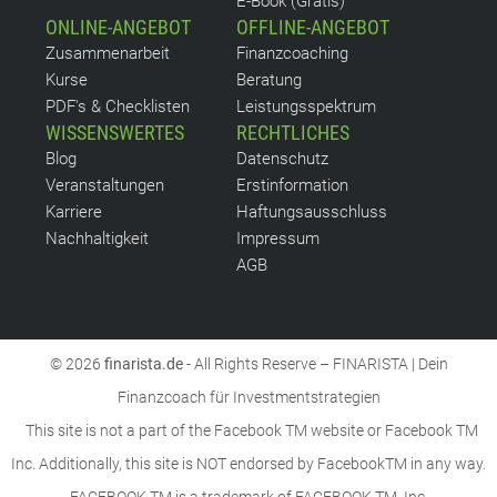
E-Book (Gratis)
ONLINE-ANGEBOT
OFFLINE-ANGEBOT
Zusammenarbeit
Finanzcoaching
Kurse
Beratung
PDF's & Checklisten
Leistungsspektrum
WISSENSWERTES
RECHTLICHES
Blog
Datenschutz
Veranstaltungen
Erstinformation
Karriere
Haftungsausschluss
Nachhaltigkeit
Impressum
AGB
© 2026
finarista.de
- All Rights Reserve – FINARISTA | Dein
Finanzcoach für Investmentstrategien
This site is not a part of the Facebook TM website or Facebook TM
Inc. Additionally, this site is NOT endorsed by FacebookTM in any way.