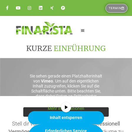
TERMIN
KURZE
EINFÜHRUNG
Sie sehen gerade einen Platzhalterinhalt
von
Vimeo
. Um auf den eigentlichen
Inhalt zuzugreifen, klicken Sie auf die
Schaltfläche unten. Bitte beachten Sie,
dass dabei Daten an Drittanbieter
weitergegeben werden.
Mehr Informationen
Inhalt entsperren
Stell dir vor Du wüsstest wie man
professionell
Vermögen aufbaut
, um dir damit deine Träume zu
Erforderlichen Service