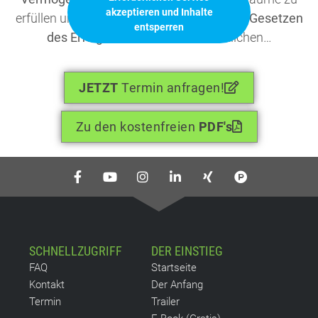
akzeptieren und Inhalte
erfüllen und mit
voller Motivation
und den
Gesetzen
entsperren
des Erfolgs
deine Ziele zu verwirklichen…
JETZT
Termin anfragen!
Zu den kostenfreien
PDF's
SCHNELLZUGRIFF
DER EINSTIEG
FAQ
Startseite
Kontakt
Der Anfang
Termin
Trailer