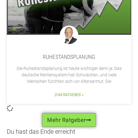
RUHESTANDSPLANUNG
Die Ruhestandsplanung ist heute wichtiger denn je. Das
deutsche Rentensystem hat Schwächen, und viele
Menschen fürchten sich vor Altersarmut. Die
ZUM RATGEBER »
Mehr Ratgeber
Du hast das Ende erreicht