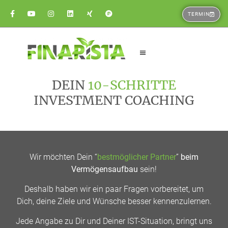
TERMIN
DEIN
10-SCHRITTE
INVESTMENT COACHING
Wir möchten Dein “
bestmöglicher Partner
”
beim
Vermögensaufbau
sein!
Deshalb haben wir ein paar Fragen vorbereitet, um
Dich, deine Ziele und Wünsche besser kennenzulernen.
Jede Angabe zu Dir und Deiner IST-Situation, bringt uns