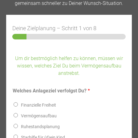
gemeinsam schneller zu Deiner Wunsch-Situation.
Deine Zielplanung
–
Schritt
1
von 8
Um dir bestmöglich helfen zu können, müssen wir
wissen, welches Ziel Du beim Vermögensaufbau
anstrebst.
Welches Anlageziel verfolgst Du?
*
Finanzielle Freiheit
Vermögensaufbau
Ruhestandsplanung
Starhilfe für (d)ein Kind