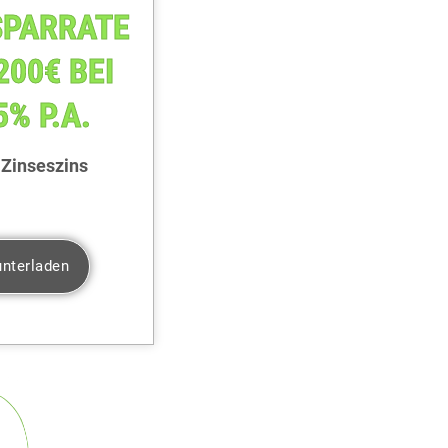
SPARRATE
200€ BEI
5% P.A.
 Zinseszins
nterladen
TIS