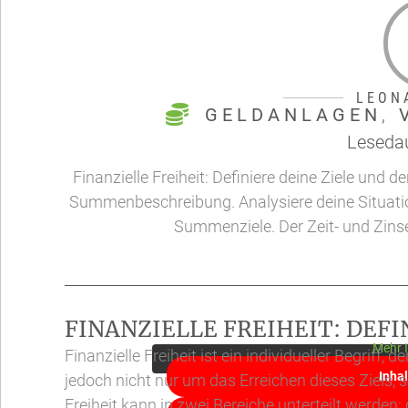
LEON
GELDANLAGEN
,
Lesedau
Finanzielle Freiheit: Definiere deine Ziele und
Summenbeschreibung. Analysiere deine Situation
Summenziele. Der Zeit- und Zinses
Sie sehen gerade einen Platzhalterinha
zuzugreifen, klicken Sie auf die Schaltflä
Drittanbieter
FINANZIELLE FREIHEIT: DEFI
Mehr 
Finanzielle Freiheit ist ein individueller Begriff,
Inha
jedoch nicht nur um das Erreichen dieses Ziels, 
Freiheit kann in zwei Bereiche unterteilt werde