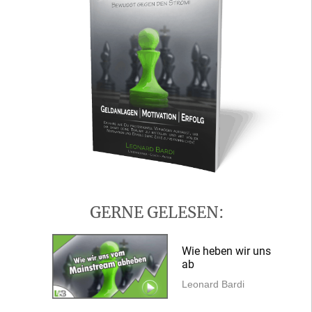
3 von 4 Menschen sortieren ihre
Geldscheine der Größe nach in
ihrer Brieftasche.
GERNE GELESEN:
Wie heben wir uns
ab
Leonard Bardi