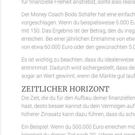
für finanzielle Freiheit anstrebst, sollte also re
Der Money Coach Bodo Schäfer hat eine einfac
vorgeschlagen. Wenn du beispielsweise 5.000 Eu
mit 150. Das Ergebnis ist der Betrag, den du insg
erreichen. Bei einer jährlichen Entnahme von etw
von etwa 60.000 Euro oder den gewünschten 5.
Es ist wichtig zu beachten, dass du idealerwei
entnimmst. Dadurch wird sichergestellt, dass de
sogar an Wert gewinnt, wenn die Märkte gut lauf
ZEITLICHER HORIZONT
Die Zeit, die du für den Aufbau deiner finanzielle
hast, desto besser kannst du dein Vermögen aufb
höherer Zinssatz kann dazu führen, dass du schnel
Ein Beispiel: Wenn du 500.000 Euro erreichen mö
könntest du dieses Ziel nach 20 Jahren mit ein