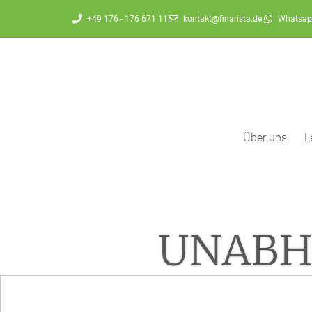
+49 176 - 176 671 11
kontakt@finarista.de
Whatsap
Über uns
L
UNABH