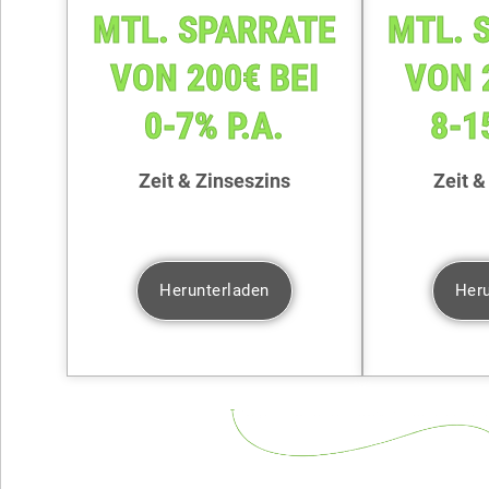
MTL. SPARRATE
MTL. 
VON 200€ BEI
VON 
0-7% P.A.
8-1
Zeit & Zinseszins
Zeit &
Herunterladen
Heru
GRATIS
GRA