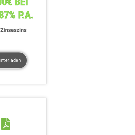
00€ BEI
87% P.A.
 Zinseszins
nterladen
TIS