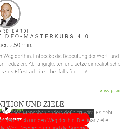
ARD BARDI
VIDEO-MASTERKURS 4.0
er: 2:50 min.
 den Weg dorthin. Entdecke die Bedeutung der Wort- und
, reduziere Abhängigkeiten und setze dir realistische
zins-Effekt arbeitet ebenfalls für dich!
Transkription
lt von
YouTube
. Um auf den eigentlichen Inhalt
che unten. Bitte beachten Sie, dass dabei Daten an
 weitergegeben werden.
NITION UND ZIELE
Informationen
 der für jeden Menschen anders definiert wird. Es geht
lt entsperren
sondern auch um den Weg dorthin. Die finanzielle
n: die Wort-Beschreibung und die Summen-